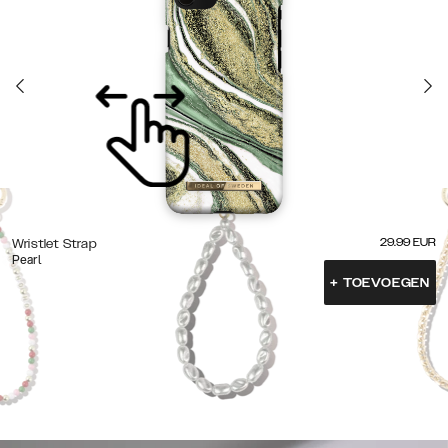
29.99
EUR
Wristlet Strap
Pearl
+
TOEVOEGEN