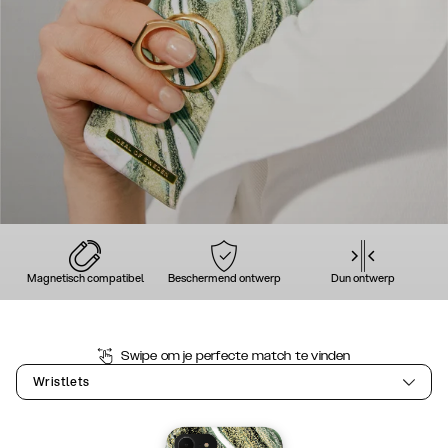
Magnetisch compatibel
Beschermend ontwerp
Dun ontwerp
Swipe om je perfecte match te vinden
Wristlets