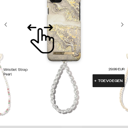
29.99
EUR
Wristlet Strap
Pearl
+
TOEVOEGEN