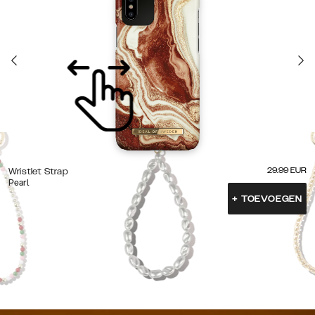
29.99
EUR
Wristlet Strap
Pearl
+
TOEVOEGEN