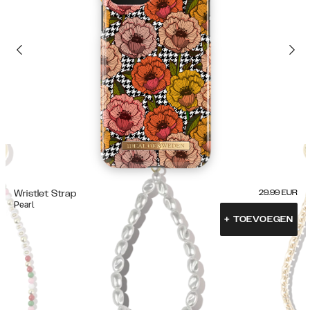
Wristlet Strap
29.99
EUR
Pearl
+
TOEVOEGEN