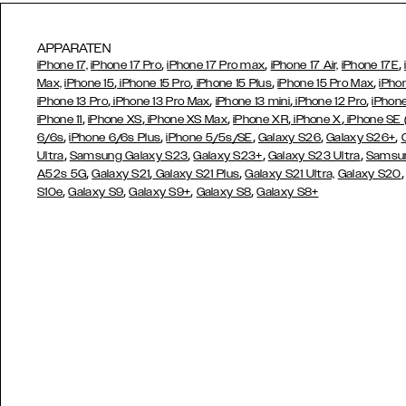
APPARATEN
,
,
,
iPhone 17,
iPhone 17 Pro
iPhone 17 Pro max
iPhone 17 Air,
iPhone 17E
,
,
,
,
Max,
iPhone 15
iPhone 15 Pro
iPhone 15 Plus
iPhone 15 Pro Max
iPho
,
,
,
,
iPhone 13 Pro
iPhone 13 Pro Max
iPhone 13 mini
iPhone 12 Pro
iPhone
,
,
,
,
,
iPhone 11
iPhone XS
iPhone XS Max
iPhone XR
iPhone X
iPhone SE
,
,
,
,
,
6/6s
iPhone 6/6s Plus
iPhone 5/5s/SE
Galaxy S26
Galaxy S26+
,
,
,
,
Ultra
Samsung Galaxy S23
Galaxy S23+
Galaxy S23 Ultra
Samsun
,
,
,
A52s 5G
Galaxy S21
Galaxy S21 Plus
Galaxy S21 Ultra,
Galaxy S20
,
,
,
,
S10e
Galaxy S9
Galaxy S9+
Galaxy S8
Galaxy S8+