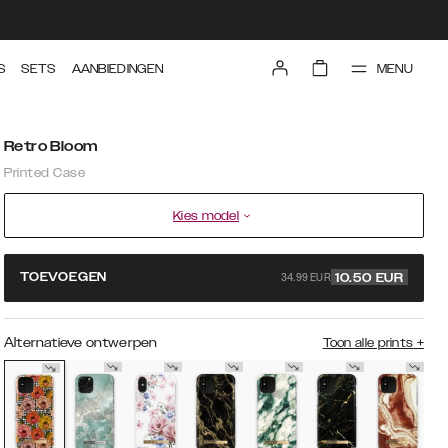
MENU
S
SETS
AANBIEDINGEN
Retro Bloom
Printed Case
Kies model
34.99 EUR
TOEVOEGEN
10.50
EUR
Alternatieve ontwerpen
Toon alle prints
+