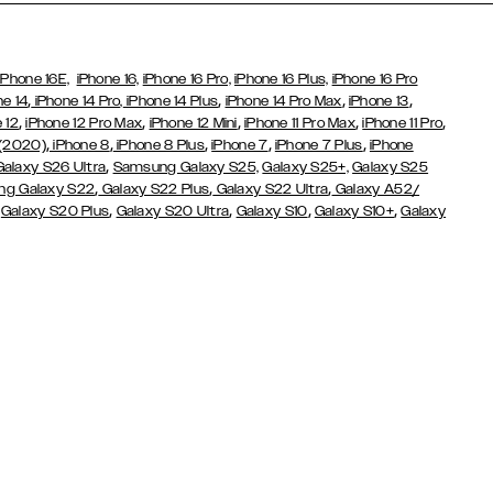
iPhone 16E,
iPhone 16,
iPhone 16 Pro,
iPhone 16 Plus,
iPhone 16 Pro
,
,
,
,
ne 14
iPhone 14 Pro,
iPhone 14 Plus
iPhone 14 Pro Max
iPhone 13
,
,
,
,
,
 12
iPhone 12 Pro Max
iPhone 12 Mini
iPhone 11 Pro Max
iPhone 11 Pro
,
,
,
,
,
 (2020)
iPhone 8
iPhone 8 Plus
iPhone 7
iPhone 7 Plus
iPhone
,
Galaxy S26 Ultra
Samsung Galaxy S25,
Galaxy S25+,
Galaxy S25
,
,
,
g Galaxy S22
Galaxy S22 Plus
Galaxy S22 Ultra
Galaxy A52/
,
,
,
,
,
Galaxy S20 Plus
Galaxy S20 Ultra
Galaxy S10
Galaxy S10+
Galaxy