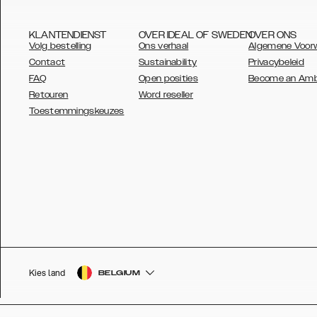
KLANTENDIENST
OVER IDEAL OF SWEDEN
OVER ONS
Volg bestelling
Ons verhaal
Algemene Voor
Contact
Sustainability
Privacybeleid
FAQ
Open posities
Become an Am
Retouren
Word reseller
AUSTRALIA
Toestemmingskeuzes
AUSTRIA
BELGIUM
CANADA
DANSK
DEUTSCH
ESPAÑOL
Kies land
BELGIUM
EU