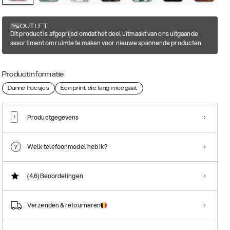
OUTLET
Dit product is afgeprijsd omdat het deel uitmaakt van ons uitgaande
assortiment om ruimte te maken voor nieuwe spannende producten
Productinformatie
Dunne hoesjes
Een print die lang meegaat
Productgegevens
Welk telefoonmodel heb ik?
(4.6)
Beoordelingen
Verzenden & retourneren