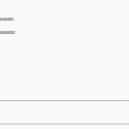
waarden
bassador