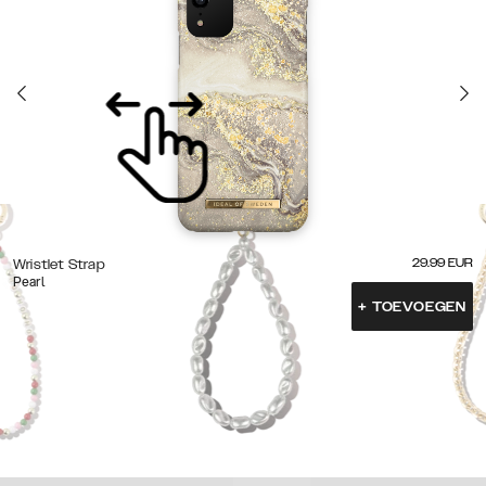
29.99
EUR
Wristlet Strap
Pearl
+
TOEVOEGEN