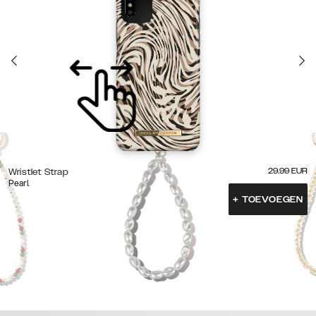
29.99
EUR
Wristlet Strap
Pearl
+
TOEVOEGEN