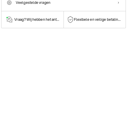
Veelgestelde vragen
Vraag? Wij hebben het antwoord!
Flexibele en veilige betalingen