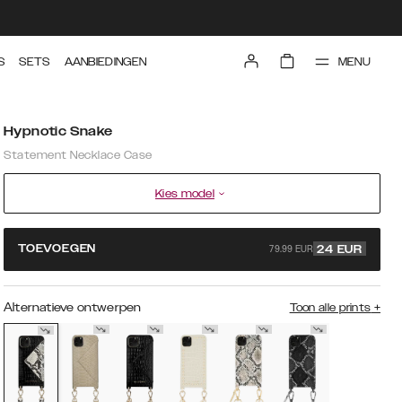
MENU
S
SETS
AANBIEDINGEN
Hypnotic Snake
Statement Necklace Case
Kies model
79.99 EUR
TOEVOEGEN
24
EUR
Alternatieve ontwerpen
Toon alle prints
+