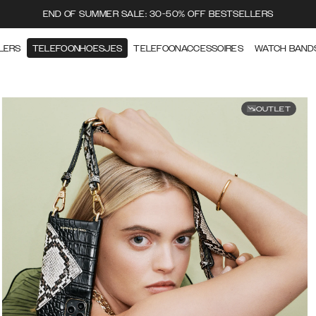
END OF SUMMER SALE: 30-50% OFF BESTSELLERS
LERS
TELEFOONHOESJES
TELEFOONACCESSOIRES
WATCH BAND
OUTLET