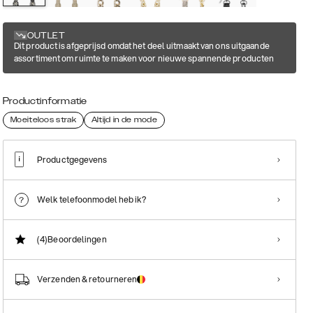
OUTLET
Dit product is afgeprijsd omdat het deel uitmaakt van ons uitgaande
assortiment om ruimte te maken voor nieuwe spannende producten
Productinformatie
Moeiteloos strak
Altijd in de mode
Productgegevens
Welk telefoonmodel heb ik?
(4)
Beoordelingen
Verzenden & retourneren