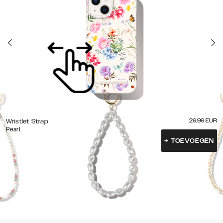
29.99
EUR
Wristlet Strap
Pearl
+
TOEVOEGEN