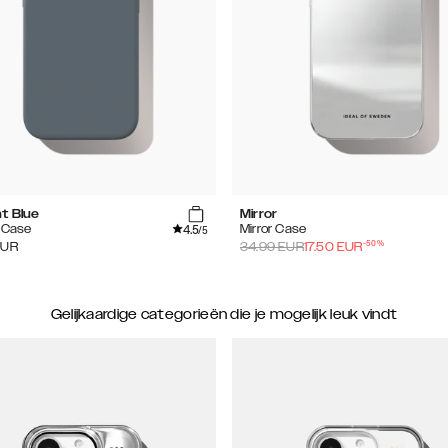
ht Blue
Mirror
4.5
e Case
Mirror Case
/5
-
50
%
EUR
34.99
EUR
17.50
EUR
Gelijkaardige categorieën die je mogelijk leuk vindt