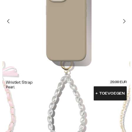
Wristlet Strap
29.99
EUR
Pearl
+
TOEVOEGEN