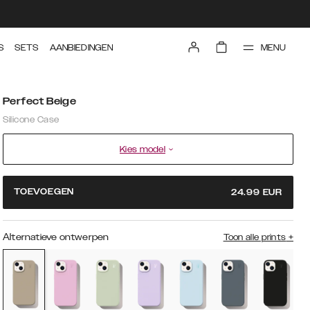
MENU
S
SETS
AANBIEDINGEN
Perfect Beige
Silicone Case
Kies model
TOEVOEGEN
24.99
EUR
Alternatieve ontwerpen
Toon alle prints
+