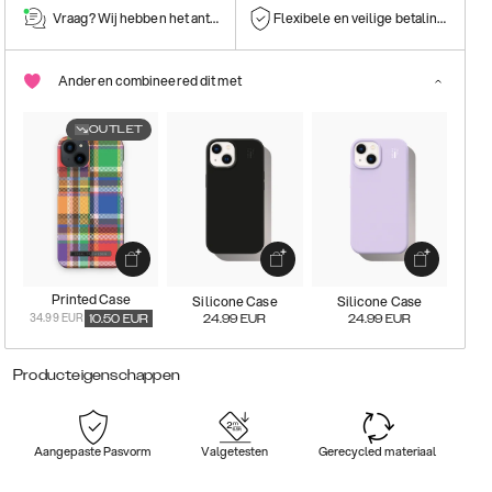
Vraag? Wij hebben het antwoord!
Flexibele en veilige betalingen
Anderen combineered dit met
OUTLET
Printed Case
Silicone Case
Silicone Case
34.99 EUR
10.50
EUR
24.99
EUR
24.99
EUR
Producteigenschappen
Aangepaste Pasvorm
Valgetesten
Gerecycled materiaal