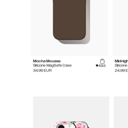
Mocha Mousse
Midnig
4.5
Silicone MagSafe Case
Silicon
/5
34.99
EUR
24.99