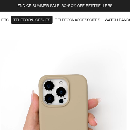
END OF SUMMER SALE: 30-50% OFF BESTSELLERS
LERS
TELEFOONHOESJES
TELEFOONACCESSOIRES
WATCH BAND