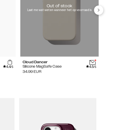
Out of stock
Laat me wat weten wanneer het op voorraad is
Cloud Dancer
Mocha Mous
4.4
4.5
Silicone MagSafe Case
Silicone Case
/5
/5
34.99
EUR
24.99
EUR