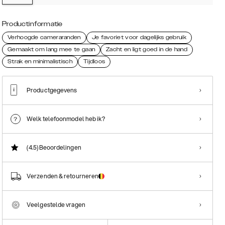
Productinformatie
Verhoogde cameraranden
Je favoriet voor dagelijks gebruik
Gemaakt om lang mee te gaan
Zacht en ligt goed in de hand
Strak en minimalistisch
Tijdloos
Productgegevens
Welk telefoonmodel heb ik?
(4.5)
Beoordelingen
Verzenden & retourneren
Veelgestelde vragen