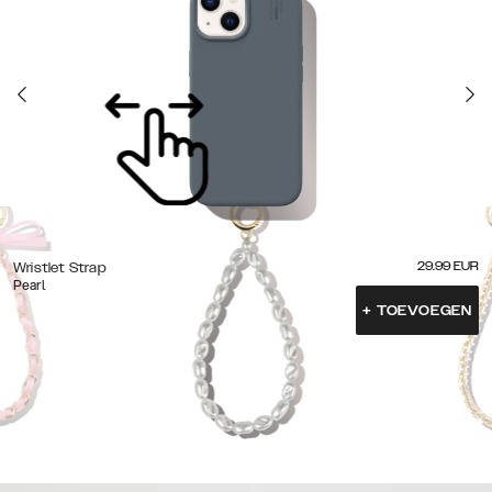
29.99
EUR
Wristlet Strap
Pearl
+
TOEVOEGEN