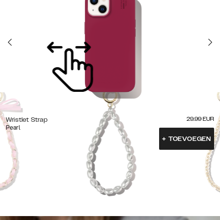
29.99
EUR
Wristlet Strap
Pearl
+
TOEVOEGEN