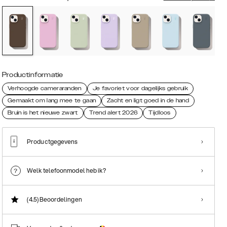
Productinformatie
Verhoogde cameraranden
Je favoriet voor dagelijks gebruik
Gemaakt om lang mee te gaan
Zacht en ligt goed in de hand
Bruin is het nieuwe zwart
Trend alert 2026
Tijdloos
Productgegevens
Welk telefoonmodel heb ik?
(4.5)
Beoordelingen