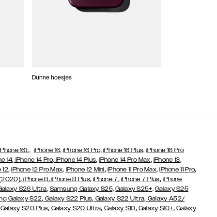
Dunne hoesjes
Portefeuille Hoes
iPhone 16E,
iPhone 16,
iPhone 16 Pro,
iPhone 16 Plus,
iPhone 16 Pro
,
,
,
,
ne 14
iPhone 14 Pro,
iPhone 14 Plus
iPhone 14 Pro Max
iPhone 13
,
,
,
,
,
 12
iPhone 12 Pro Max
iPhone 12 Mini
iPhone 11 Pro Max
iPhone 11 Pro
,
,
,
,
,
 (2020)
iPhone 8
iPhone 8 Plus
iPhone 7
iPhone 7 Plus
iPhone
,
Galaxy S26 Ultra
Samsung Galaxy S25,
Galaxy S25+,
Galaxy S25
,
,
,
g Galaxy S22
Galaxy S22 Plus
Galaxy S22 Ultra
Galaxy A52/
,
,
,
,
,
Galaxy S20 Plus
Galaxy S20 Ultra
Galaxy S10
Galaxy S10+
Galaxy