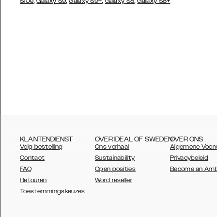
,
,
,
,
S10e
Galaxy S9
Galaxy S9+
Galaxy S8
Galaxy S8+
KLANTENDIENST
OVER IDEAL OF SWEDEN
OVER ONS
Volg bestelling
Ons verhaal
Algemene Voor
Contact
Sustainability
Privacybeleid
FAQ
Open posities
Become an Am
Retouren
Word reseller
AUSTRALIA
Toestemmingskeuzes
AUSTRIA