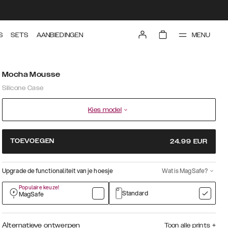
MENU
S
SETS
AANBIEDINGEN
Mocha Mousse
Silicone Case
Kies model
TOEVOEGEN
24.99
EUR
Upgrade de functionaliteit van je hoesje
Wat is MagSafe?
Populaire keuze!
Standard
MagSafe
Alternatieve ontwerpen
Toon alle prints
+