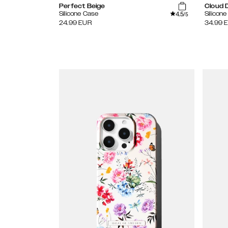
Perfect Beige
Cloud 
4.5
Silicone Case
Silicon
/5
24.99
EUR
34.99