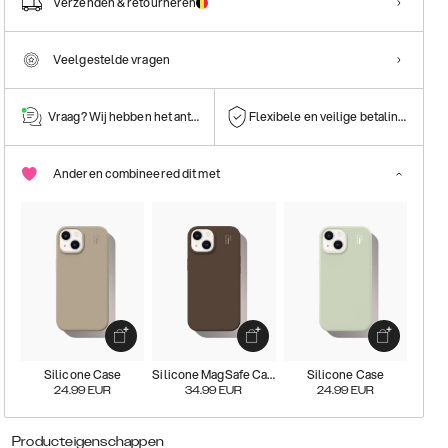
Verzenden & retourneren
Veelgestelde vragen
Vraag? Wij hebben het antwoord!
Flexibele en veilige betalingen
Anderen combineered dit met
Silicone Case
Silicone MagSafe Case
Silicone Case
24.99
EUR
34.99
EUR
24.99
EUR
Producteigenschappen