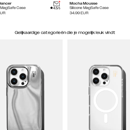
Dancer
Mocha Mousse
4.5
e MagSafe Case
Silicone MagSafe Case
/5
EUR
34.99
EUR
Gelijkaardige categorieën die je mogelijk leuk vindt