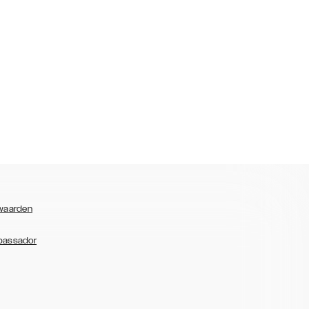
waarden
bassador