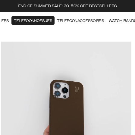
END OF SUMMER SALE: 30-50% OFF BESTSELLERS
LERS
TELEFOONHOESJES
TELEFOONACCESSOIRES
WATCH BAND