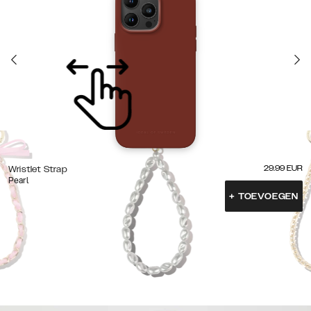
29.99
EUR
Wristlet Strap
Pearl
+
TOEVOEGEN