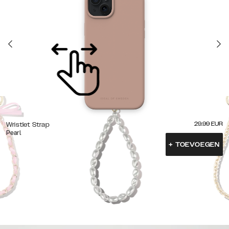
29.99
EUR
Wristlet Strap
Pearl
+
TOEVOEGEN