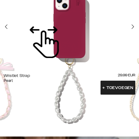
29.99
EUR
Wristlet Strap
Pearl
+
TOEVOEGEN