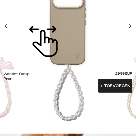
29.99
EUR
Wristlet Strap
Pearl
+
TOEVOEGEN