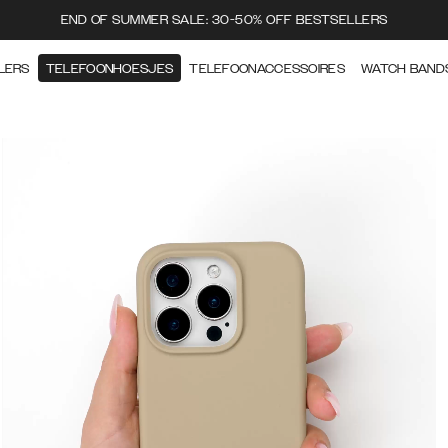
END OF SUMMER SALE: 30-50% OFF BESTSELLERS
LERS
TELEFOONHOESJES
TELEFOONACCESSOIRES
WATCH BAND