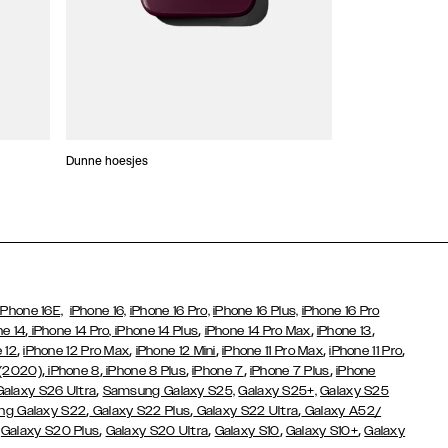
Dunne hoesjes
Portefeuille Hoes
iPhone 16E,
iPhone 16,
iPhone 16 Pro,
iPhone 16 Plus,
iPhone 16 Pro
,
,
,
,
ne 14
iPhone 14 Pro,
iPhone 14 Plus
iPhone 14 Pro Max
iPhone 13
,
,
,
,
,
 12
iPhone 12 Pro Max
iPhone 12 Mini
iPhone 11 Pro Max
iPhone 11 Pro
,
,
,
,
,
 (2020)
iPhone 8
iPhone 8 Plus
iPhone 7
iPhone 7 Plus
iPhone
,
Galaxy S26 Ultra
Samsung Galaxy S25,
Galaxy S25+,
Galaxy S25
,
,
,
g Galaxy S22
Galaxy S22 Plus
Galaxy S22 Ultra
Galaxy A52/
,
,
,
,
,
Galaxy S20 Plus
Galaxy S20 Ultra
Galaxy S10
Galaxy S10+
Galaxy