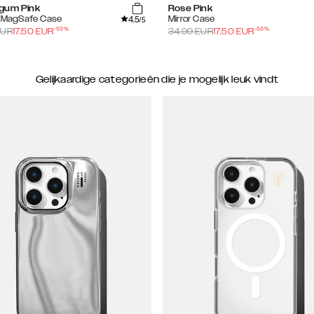
gum Pink
Rose Pink
4.5
e MagSafe Case
Mirror Case
/5
-
50
%
-
50
%
UR
17.50
EUR
34.99
EUR
17.50
EUR
Gelijkaardige categorieën die je mogelijk leuk vindt