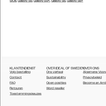
,
,
,
,
S10e
Galaxy S9
Galaxy S9+
Galaxy S8
Galaxy S8+
KLANTENDIENST
OVER IDEAL OF SWEDEN
OVER ONS
Volg bestelling
Ons verhaal
Algemene Voor
Contact
Sustainability
Privacybeleid
FAQ
Open posities
Become an Am
Retouren
Word reseller
AUSTRALIA
Toestemmingskeuzes
AUSTRIA