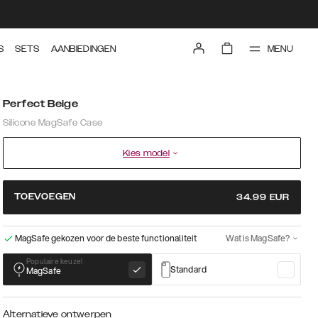
MENU
S
SETS
AANBIEDINGEN
Perfect Beige
Silicone MagSafe Case
Kies model
TOEVOEGEN
34.99
EUR
MagSafe gekozen voor de beste functionaliteit
Wat is MagSafe?
Populaire keuze!
Standard
MagSafe
Alternatieve ontwerpen