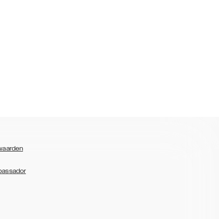
waarden
bassador