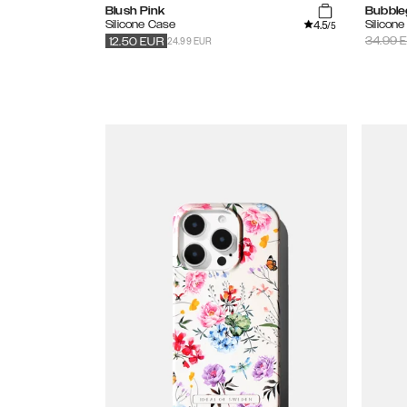
Blush Pink
Bubble
4.5
Silicone Case
Silicon
/5
24.99 EUR
34.99
E
12.50
EUR