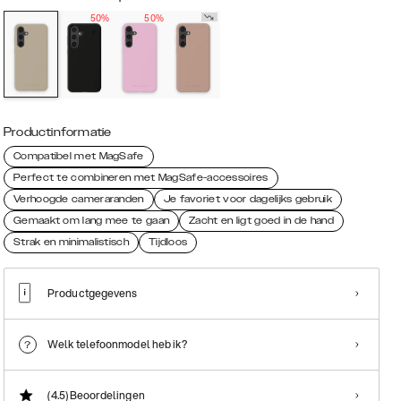
50%
50%
Productinformatie
Compatibel met MagSafe
Perfect te combineren met MagSafe-accessoires
Verhoogde cameraranden
Je favoriet voor dagelijks gebruik
Gemaakt om lang mee te gaan
Zacht en ligt goed in de hand
Strak en minimalistisch
Tijdloos
Productgegevens
Welk telefoonmodel heb ik?
(4.5)
Beoordelingen