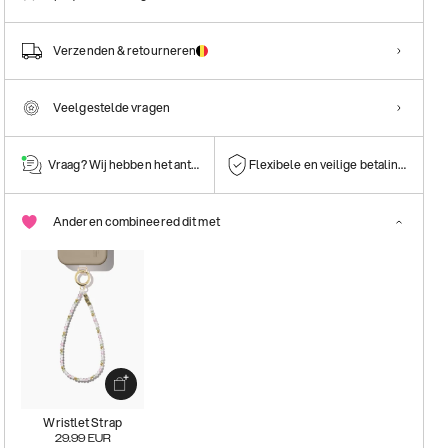
Verzenden & retourneren
Veelgestelde vragen
Vraag? Wij hebben het antwoord!
Flexibele en veilige betalingen
Anderen combineered dit met
Wristlet Strap
29.99
EUR