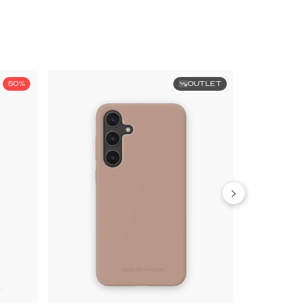
50%
OUTLET