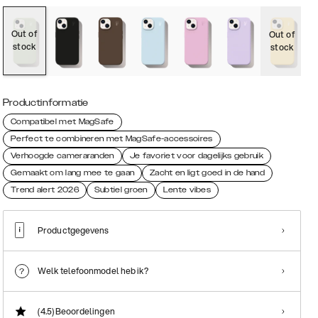
Out of
Out of
O
stock
stock
s
Productinformatie
Compatibel met MagSafe
Perfect te combineren met MagSafe-accessoires
Verhoogde cameraranden
Je favoriet voor dagelijks gebruik
Gemaakt om lang mee te gaan
Zacht en ligt goed in de hand
Trend alert 2026
Subtiel groen
Lente vibes
Productgegevens
Welk telefoonmodel heb ik?
(4.5)
Beoordelingen