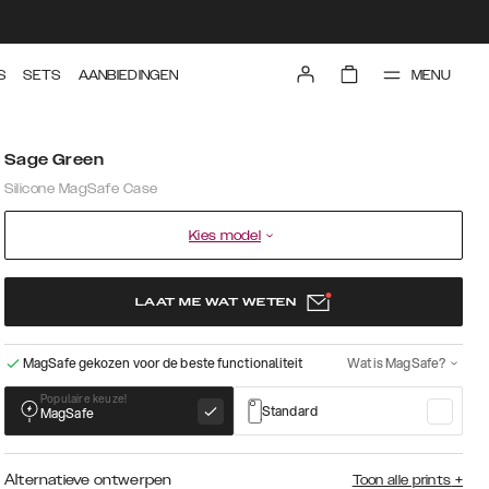
MENU
S
SETS
AANBIEDINGEN
Sage Green
Silicone MagSafe Case
Kies model
LAAT ME WAT WETEN
MagSafe gekozen voor de beste functionaliteit
Wat is MagSafe?
Populaire keuze!
Standard
MagSafe
Alternatieve ontwerpen
Toon alle prints
+