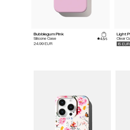
Bubblegum Pink
Light P
4.5
Silicone Case
Clear C
/5
24.99
EUR
15
EUR