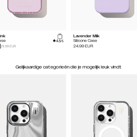
ink
Lavender Milk
4.5
ase
Silicone Case
/5
29.99 EUR
24.99
EUR
Gelijkaardige categorieën die je mogelijk leuk vindt