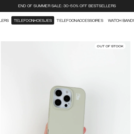
END OF SUMMER SALE: 30-50% OFF BESTSELLERS
LERS
TELEFOONHOESJES
TELEFOONACCESSOIRES
WATCH BAND
OUT OF STOCK