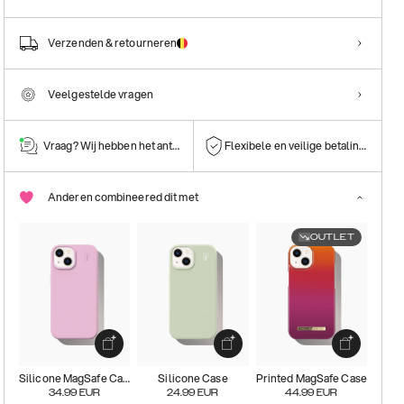
Verzenden & retourneren
Veelgestelde vragen
Vraag? Wij hebben het antwoord!
Flexibele en veilige betalingen
Anderen combineered dit met
OUTLET
Silicone MagSafe Case
Silicone Case
Printed MagSafe Case
34.99
EUR
24.99
EUR
44.99
EUR