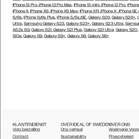
,
,
,
,
iPhone 13 Pro
iPhone 13 Pro Max
iPhone 13 mini
iPhone 12 Pro
iPhone
,
,
,
,
,
iPhone 11
iPhone XS
iPhone XS Max
iPhone XR
iPhone X
iPhone SE
,
,
,
,
,
6/6s
iPhone 6/6s Plus
iPhone 5/5s/SE
Galaxy S26
Galaxy S26+
,
,
,
,
Ultra
Samsung Galaxy S23
Galaxy S23+
Galaxy S23 Ultra
Samsun
,
,
,
A52s 5G
Galaxy S21
Galaxy S21 Plus
Galaxy S21 Ultra,
Galaxy S20
,
,
,
,
S10e
Galaxy S9
Galaxy S9+
Galaxy S8
Galaxy S8+
KLANTENDIENST
OVER IDEAL OF SWEDEN
OVER ONS
Volg bestelling
Ons verhaal
Algemene Voor
Contact
Sustainability
Privacybeleid