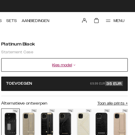
MENU
S
SETS
AANBIEDINGEN
Platinum Black
Statement Case
Kies model
69.99 EUR
TOEVOEGEN
35
EUR
Alternatieve ontwerpen
Toon alle prints
+