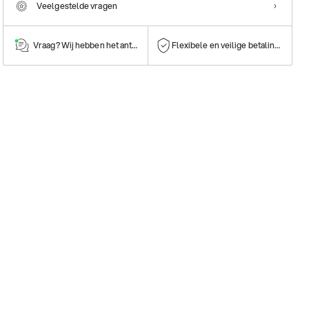
Veelgestelde vragen
Vraag? Wij hebben het antwoord!
Flexibele en veilige betalingen