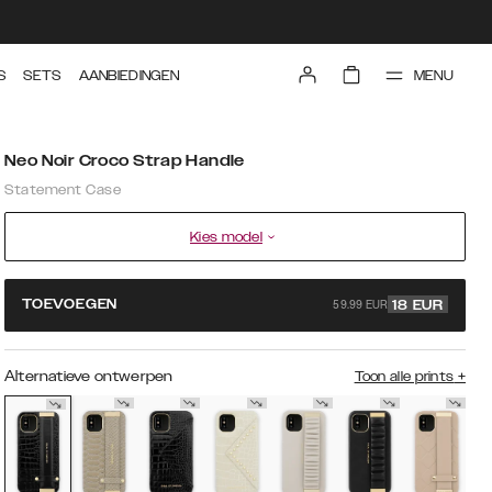
MENU
S
SETS
AANBIEDINGEN
Neo Noir Croco Strap Handle
Statement Case
Kies model
59.99 EUR
TOEVOEGEN
18
EUR
Alternatieve ontwerpen
Toon alle prints
+