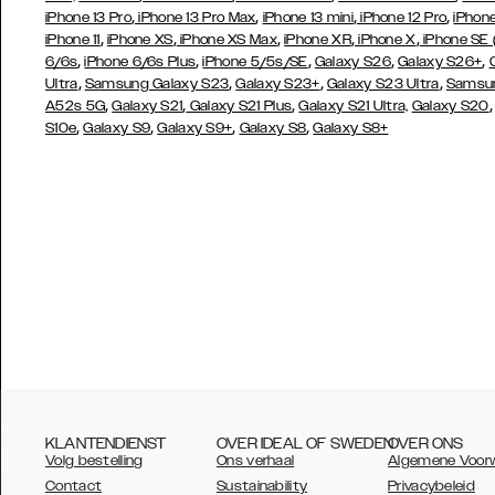
,
,
,
,
iPhone 13 Pro
iPhone 13 Pro Max
iPhone 13 mini
iPhone 12 Pro
iPhone
,
,
,
,
,
iPhone 11
iPhone XS
iPhone XS Max
iPhone XR
iPhone X
iPhone SE
,
,
,
,
,
6/6s
iPhone 6/6s Plus
iPhone 5/5s/SE
Galaxy S26
Galaxy S26+
,
,
,
,
Ultra
Samsung Galaxy S23
Galaxy S23+
Galaxy S23 Ultra
Samsun
,
,
,
A52s 5G
Galaxy S21
Galaxy S21 Plus
Galaxy S21 Ultra,
Galaxy S20
,
,
,
,
S10e
Galaxy S9
Galaxy S9+
Galaxy S8
Galaxy S8+
KLANTENDIENST
OVER IDEAL OF SWEDEN
OVER ONS
Volg bestelling
Ons verhaal
Algemene Voor
Contact
Sustainability
Privacybeleid