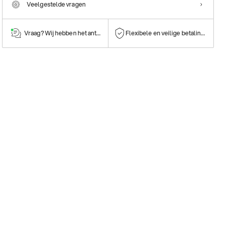
Veelgestelde vragen
Vraag? Wij hebben het antwoord!
Flexibele en veilige betalingen