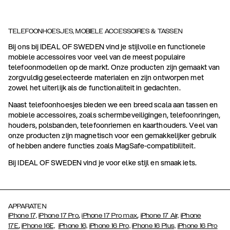
TELEFOONHOESJES, MOBIELE ACCESSOIRES & TASSEN
Bij ons bij IDEAL OF SWEDEN vind je stijlvolle en functionele
mobiele accessoires voor veel van de meest populaire
telefoonmodellen op de markt. Onze producten zijn gemaakt van
zorgvuldig geselecteerde materialen en zijn ontworpen met
zowel het uiterlijk als de functionaliteit in gedachten.
Naast telefoonhoesjes bieden we een breed scala aan tassen en
mobiele accessoires, zoals schermbeveiligingen, telefoonringen,
houders, polsbanden, telefoonriemen en kaarthouders. Veel van
onze producten zijn magnetisch voor een gemakkelijker gebruik
of hebben andere functies zoals MagSafe-compatibiliteit.
Bij IDEAL OF SWEDEN vind je voor elke stijl en smaak iets.
APPARATEN
,
,
iPhone 17,
iPhone 17 Pro
iPhone 17 Pro max
iPhone 17 Air,
iPhone
,
17E
iPhone 16E,
iPhone 16,
iPhone 16 Pro,
iPhone 16 Plus,
iPhone 16 Pro