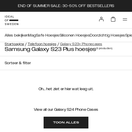
END OF SUMMER SALE: 30-50% OFF BESTSELLERS
Alles bekijken
MagSafe Hoesjes
Siliconen Hoesjes
Doorzichtig Hoesjes
Spi
/
/
Startpagina
Telefoon hoesjes
Galaxy S23+ Phonecases
Samsung Galaxy S23 Plus hoesjes
(0
producten
)
Sorteer & filter
Oh... het ziet er hier wat leeg uit.
View all our Galaxy S24 Phone Cases
TOON ALLES