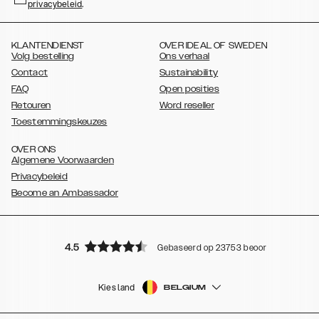
privacybeleid
,
.
,
,
,
,
S20 Plus
Galaxy S20 Ultra
Galaxy S10
Galaxy S10+
Galaxy S10e
,
,
,
Galaxy S9
Galaxy S9+
Galaxy S8
Galaxy S8+
KLANTENDIENST
OVER IDEAL OF SWEDEN
Volg bestelling
Ons verhaal
Contact
Sustainability
FAQ
Open posities
Retouren
Word reseller
Toestemmingskeuzes
OVER ONS
Algemene Voorwaarden
Privacybeleid
Become an Ambassador
4.5
Gebaseerd op 23753 beoordelingen
Kies land
BELGIUM