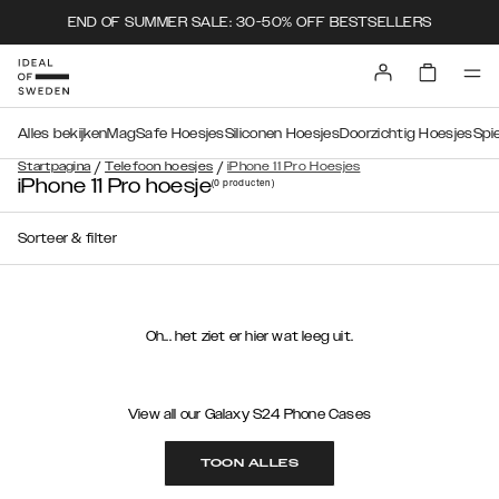
END OF SUMMER SALE: 30-50% OFF BESTSELLERS
Alles bekijken
MagSafe Hoesjes
Siliconen Hoesjes
Doorzichtig Hoesjes
Spi
/
/
Startpagina
Telefoon hoesjes
iPhone 11 Pro Hoesjes
iPhone 11 Pro hoesje
(0
producten
)
Sorteer & filter
Oh... het ziet er hier wat leeg uit.
View all our Galaxy S24 Phone Cases
TOON ALLES