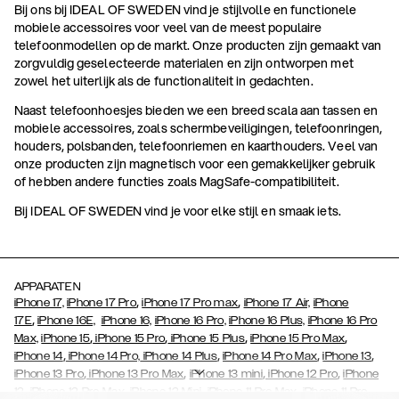
Bij ons bij IDEAL OF SWEDEN vind je stijlvolle en functionele
mobiele accessoires voor veel van de meest populaire
telefoonmodellen op de markt. Onze producten zijn gemaakt van
zorgvuldig geselecteerde materialen en zijn ontworpen met
zowel het uiterlijk als de functionaliteit in gedachten.
Naast telefoonhoesjes bieden we een breed scala aan tassen en
mobiele accessoires, zoals schermbeveiligingen, telefoonringen,
houders, polsbanden, telefoonriemen en kaarthouders. Veel van
onze producten zijn magnetisch voor een gemakkelijker gebruik
of hebben andere functies zoals MagSafe-compatibiliteit.
Bij IDEAL OF SWEDEN vind je voor elke stijl en smaak iets.
APPARATEN
,
,
iPhone 17,
iPhone 17 Pro
iPhone 17 Pro max
iPhone 17 Air,
iPhone
,
17E
iPhone 16E,
iPhone 16,
iPhone 16 Pro,
iPhone 16 Plus,
iPhone 16 Pro
,
,
,
,
Max,
iPhone 15
iPhone 15 Pro
iPhone 15 Plus
iPhone 15 Pro Max
,
,
,
,
iPhone 14
iPhone 14 Pro,
iPhone 14 Plus
iPhone 14 Pro Max
iPhone 13
,
,
,
,
iPhone 13 Pro
iPhone 13 Pro Max
iPhone 13 mini
iPhone 12 Pro
iPhone
,
,
,
,
,
12
iPhone 12 Pro Max
iPhone 12 Mini
iPhone 11 Pro Max
iPhone 11 Pro