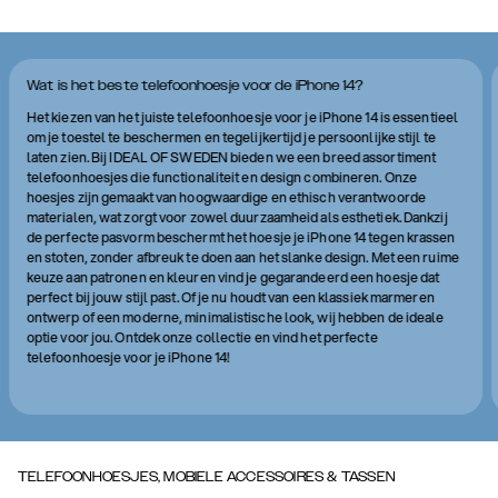
Wat is het beste telefoonhoesje voor de iPhone 14?
Het kiezen van het juiste telefoonhoesje voor je iPhone 14 is essentieel
om je toestel te beschermen en tegelijkertijd je persoonlijke stijl te
laten zien. Bij IDEAL OF SWEDEN bieden we een breed assortiment
telefoonhoesjes die functionaliteit en design combineren. Onze
hoesjes zijn gemaakt van hoogwaardige en ethisch verantwoorde
materialen, wat zorgt voor zowel duurzaamheid als esthetiek. Dankzij
de perfecte pasvorm beschermt het hoesje je iPhone 14 tegen krassen
en stoten, zonder afbreuk te doen aan het slanke design. Met een ruime
keuze aan patronen en kleuren vind je gegarandeerd een hoesje dat
perfect bij jouw stijl past. Of je nu houdt van een klassiek marmeren
ontwerp of een moderne, minimalistische look, wij hebben de ideale
optie voor jou. Ontdek onze collectie en vind het perfecte
telefoonhoesje voor je iPhone 14!
TELEFOONHOESJES, MOBIELE ACCESSOIRES & TASSEN