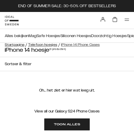
END OF SUMMER SALE: 30-50% OFF BESTSELLERS
Alles bekijken
MagSafe Hoesjes
Siliconen Hoesjes
Doorzichtig Hoesjes
Spi
/
/
Startpagina
Telefoon hoesjes
iPhone 14 Phone Cases
iPhone 14 hoesje
(0
producten
)
Sorteer & filter
Oh... het ziet er hier wat leeg uit.
View all our Galaxy S24 Phone Cases
TOON ALLES