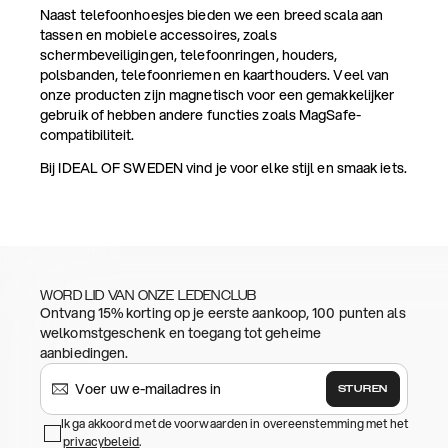
Naast telefoonhoesjes bieden we een breed scala aan
tassen en mobiele accessoires, zoals
schermbeveiligingen, telefoonringen, houders,
polsbanden, telefoonriemen en kaarthouders. Veel van
onze producten zijn magnetisch voor een gemakkelijker
gebruik of hebben andere functies zoals MagSafe-
compatibiliteit.
Bij IDEAL OF SWEDEN vind je voor elke stijl en smaak iets.
WORD LID VAN ONZE LEDENCLUB
Ontvang 15% korting op je eerste aankoop, 100 punten als
welkomstgeschenk en toegang tot geheime
aanbiedingen.
STUREN
Ik ga akkoord met de voorwaarden in overeenstemming met het
privacybeleid
.