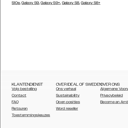
,
,
,
,
S10e
Galaxy S9
Galaxy S9+
Galaxy S8
Galaxy S8+
KLANTENDIENST
OVER IDEAL OF SWEDEN
OVER ONS
Volg bestelling
Ons verhaal
Algemene Voor
Contact
Sustainability
Privacybeleid
FAQ
Open posities
Become an Am
Retouren
Word reseller
AUSTRALIA
Toestemmingskeuzes
AUSTRIA