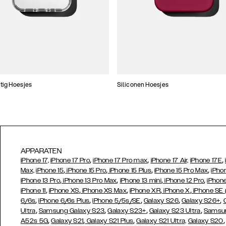
tig Hoesjes
Siliconen Hoesjes
APPARATEN
,
,
,
iPhone 17,
iPhone 17 Pro
iPhone 17 Pro max
iPhone 17 Air,
iPhone 17E
,
,
,
,
Max,
iPhone 15
iPhone 15 Pro
iPhone 15 Plus
iPhone 15 Pro Max
iPho
,
,
,
,
iPhone 13 Pro
iPhone 13 Pro Max
iPhone 13 mini
iPhone 12 Pro
iPhone
,
,
,
,
,
iPhone 11
iPhone XS
iPhone XS Max
iPhone XR
iPhone X
iPhone SE
,
,
,
,
,
6/6s
iPhone 6/6s Plus
iPhone 5/5s/SE
Galaxy S26
Galaxy S26+
,
,
,
,
Ultra
Samsung Galaxy S23
Galaxy S23+
Galaxy S23 Ultra
Samsun
,
,
,
A52s 5G
Galaxy S21
Galaxy S21 Plus
Galaxy S21 Ultra,
Galaxy S20