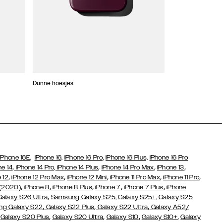
Dunne hoesjes
Portefeuille Hoes
iPhone 16E,
iPhone 16,
iPhone 16 Pro,
iPhone 16 Plus,
iPhone 16 Pro
,
,
,
,
ne 14
iPhone 14 Pro,
iPhone 14 Plus
iPhone 14 Pro Max
iPhone 13
,
,
,
,
,
 12
iPhone 12 Pro Max
iPhone 12 Mini
iPhone 11 Pro Max
iPhone 11 Pro
,
,
,
,
,
 (2020)
iPhone 8
iPhone 8 Plus
iPhone 7
iPhone 7 Plus
iPhone
,
Galaxy S26 Ultra
Samsung Galaxy S25,
Galaxy S25+,
Galaxy S25
,
,
,
g Galaxy S22
Galaxy S22 Plus
Galaxy S22 Ultra
Galaxy A52/
,
,
,
,
,
Galaxy S20 Plus
Galaxy S20 Ultra
Galaxy S10
Galaxy S10+
Galaxy