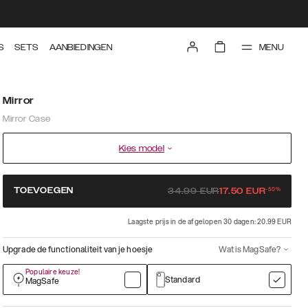
MENU
S
SETS
AANBIEDINGEN
Mirror
Mirror Case
Kies model
-
50
%
TOEVOEGEN
34.99
EUR
17.50
EUR
Laagste prijs in de afgelopen 30 dagen: 20.99 EUR
Upgrade de functionaliteit van je hoesje
Wat is MagSafe?
Populaire keuze!
Standard
MagSafe