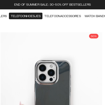
END OF SUMMER SALE: 30-50% OFF BESTSELLERS
LERS
TELEFOONHOESJES
TELEFOONACCESSOIRES
WATCH BAND
50%