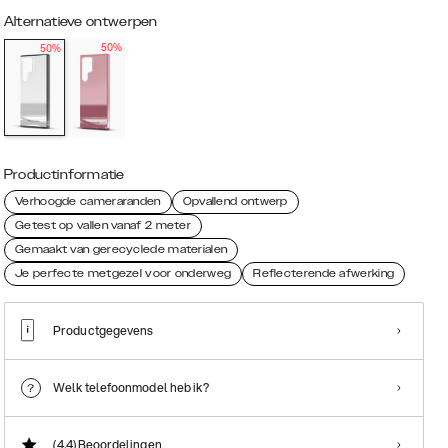
Alternatieve ontwerpen
50%
50%
Productinformatie
Verhoogde cameraranden
Opvallend ontwerp
Getest op vallen vanaf 2 meter
Gemaakt van gerecyclede materialen
Je perfecte metgezel voor onderweg
Reflecterende afwerking
Productgegevens
Welk telefoonmodel heb ik?
(4.4)
Beoordelingen