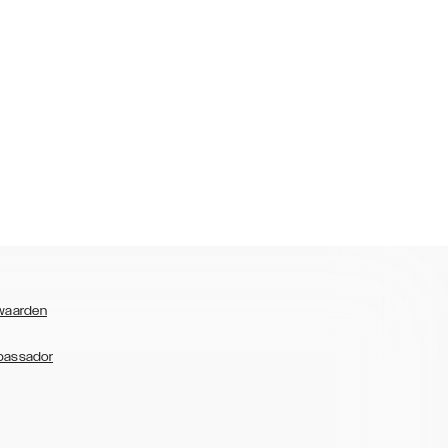
waarden
bassador