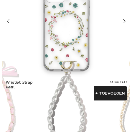
Wristlet Strap
29.99
EUR
Pearl
+
TOEVOEGEN