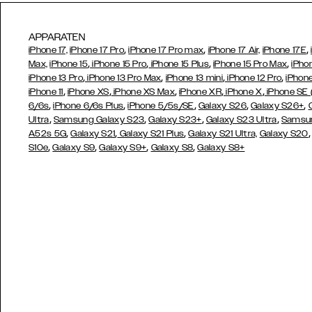
APPARATEN
,
,
,
iPhone 17,
iPhone 17 Pro
iPhone 17 Pro max
iPhone 17 Air,
iPhone 17E
,
,
,
,
Max,
iPhone 15
iPhone 15 Pro
iPhone 15 Plus
iPhone 15 Pro Max
iPho
,
,
,
,
iPhone 13 Pro
iPhone 13 Pro Max
iPhone 13 mini
iPhone 12 Pro
iPhone
,
,
,
,
,
iPhone 11
iPhone XS
iPhone XS Max
iPhone XR
iPhone X
iPhone SE
,
,
,
,
,
6/6s
iPhone 6/6s Plus
iPhone 5/5s/SE
Galaxy S26
Galaxy S26+
,
,
,
,
Ultra
Samsung Galaxy S23
Galaxy S23+
Galaxy S23 Ultra
Samsun
,
,
,
A52s 5G
Galaxy S21
Galaxy S21 Plus
Galaxy S21 Ultra,
Galaxy S20
,
,
,
,
S10e
Galaxy S9
Galaxy S9+
Galaxy S8
Galaxy S8+