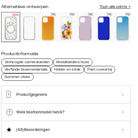
Alternatieve ontwerpen
Toon alle prints
+
50%
Productinformatie
Verhoogde cameraranden
Kristalheldere hoes
Verfijnde bloemendetails
Helder en strak
Past overal bij
Summer vibes
Productgegevens
Welk telefoonmodel heb ik?
(4.5)
Beoordelingen