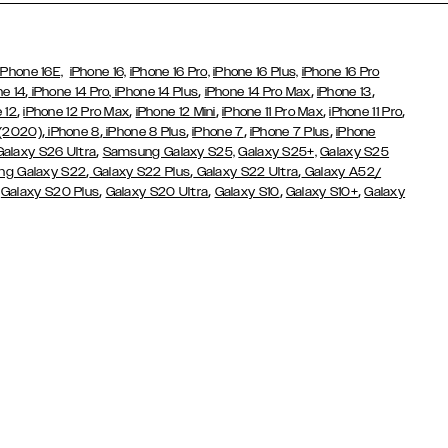
iPhone 16E,
iPhone 16,
iPhone 16 Pro,
iPhone 16 Plus,
iPhone 16 Pro
,
,
,
,
ne 14
iPhone 14 Pro,
iPhone 14 Plus
iPhone 14 Pro Max
iPhone 13
,
,
,
,
,
 12
iPhone 12 Pro Max
iPhone 12 Mini
iPhone 11 Pro Max
iPhone 11 Pro
,
,
,
,
,
 (2020)
iPhone 8
iPhone 8 Plus
iPhone 7
iPhone 7 Plus
iPhone
,
Galaxy S26 Ultra
Samsung Galaxy S25,
Galaxy S25+,
Galaxy S25
,
,
,
g Galaxy S22
Galaxy S22 Plus
Galaxy S22 Ultra
Galaxy A52/
,
,
,
,
,
Galaxy S20 Plus
Galaxy S20 Ultra
Galaxy S10
Galaxy S10+
Galaxy