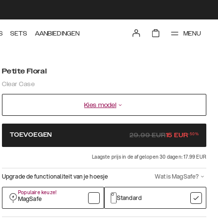
MENU
S
SETS
AANBIEDINGEN
Petite Floral
Clear Case
Kies model
-
50
%
TOEVOEGEN
29.99
EUR
15
EUR
Laagste prijs in de afgelopen 30 dagen: 17.99 EUR
Upgrade de functionaliteit van je hoesje
Wat is MagSafe?
Populaire keuze!
Standard
MagSafe