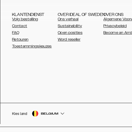
KLANTENDIENST
OVER IDEAL OF SWEDEN
OVER ONS
Volg bestelling
Ons verhaal
Algemene Voor
Contact
Sustainability
Privacybeleid
FAQ
Open posities
Become an Am
Retouren
Word reseller
AUSTRALIA
Toestemmingskeuzes
AUSTRIA
BELGIUM
CANADA
DANSK
DEUTSCH
ESPAÑOL
Kies land
BELGIUM
EU