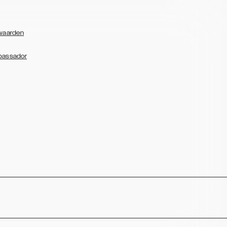
waarden
bassador