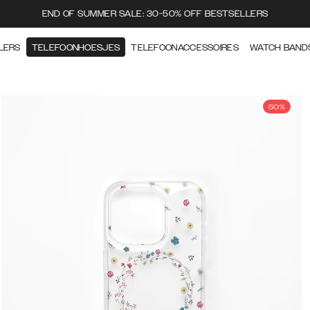
END OF SUMMER SALE: 30-50% OFF BESTSELLERS
LERS
TELEFOONHOESJES
TELEFOONACCESSOIRES
WATCH BAND
50%