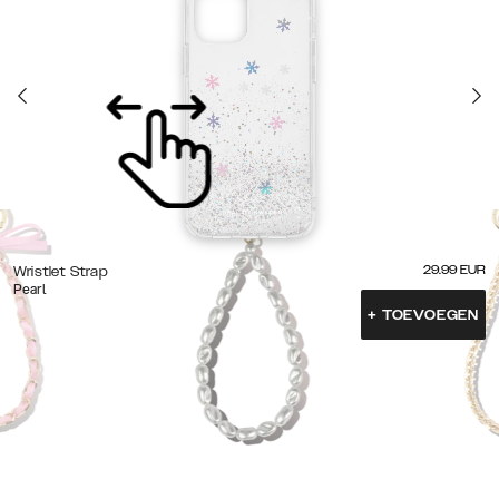
29.99
EUR
Wristlet Strap
Pearl
+
TOEVOEGEN