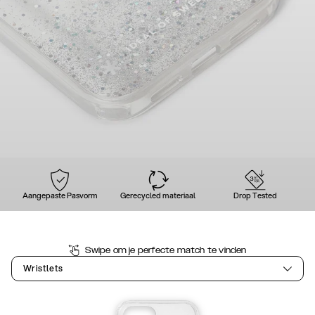
Aangepaste Pasvorm
Gerecycled materiaal
Drop Tested
Swipe om je perfecte match te vinden
Wristlets