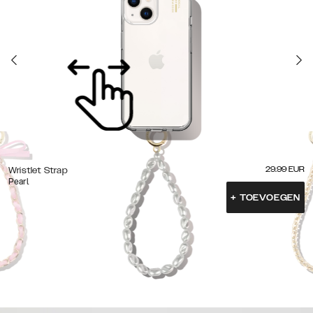
29.99
EUR
Wristlet Strap
Pearl
+
TOEVOEGEN