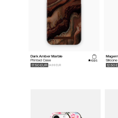
Dark Amber Marble
Magen
4.6
Printed Case
Silicon
/5
34.99 EUR
17.50
EUR
12.50