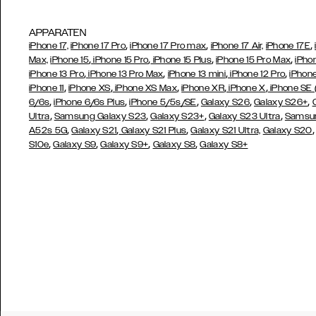
APPARATEN
,
,
,
iPhone 17,
iPhone 17 Pro
iPhone 17 Pro max
iPhone 17 Air,
iPhone 17E
,
,
,
,
Max,
iPhone 15
iPhone 15 Pro
iPhone 15 Plus
iPhone 15 Pro Max
iPho
,
,
,
,
iPhone 13 Pro
iPhone 13 Pro Max
iPhone 13 mini
iPhone 12 Pro
iPhone
,
,
,
,
,
iPhone 11
iPhone XS
iPhone XS Max
iPhone XR
iPhone X
iPhone SE
,
,
,
,
,
6/6s
iPhone 6/6s Plus
iPhone 5/5s/SE
Galaxy S26
Galaxy S26+
,
,
,
,
Ultra
Samsung Galaxy S23
Galaxy S23+
Galaxy S23 Ultra
Samsun
,
,
,
A52s 5G
Galaxy S21
Galaxy S21 Plus
Galaxy S21 Ultra,
Galaxy S20
,
,
,
,
S10e
Galaxy S9
Galaxy S9+
Galaxy S8
Galaxy S8+