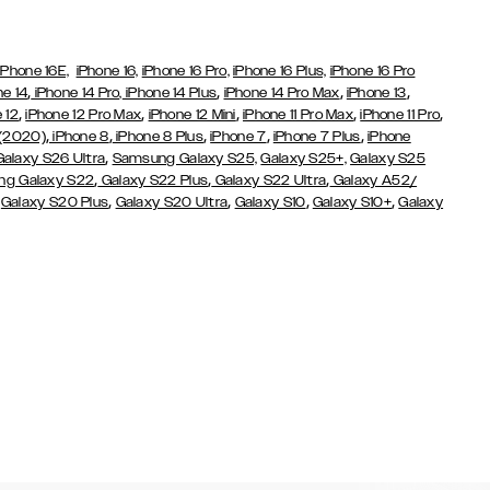
iPhone 16E,
iPhone 16,
iPhone 16 Pro,
iPhone 16 Plus,
iPhone 16 Pro
,
,
,
,
ne 14
iPhone 14 Pro,
iPhone 14 Plus
iPhone 14 Pro Max
iPhone 13
,
,
,
,
,
 12
iPhone 12 Pro Max
iPhone 12 Mini
iPhone 11 Pro Max
iPhone 11 Pro
,
,
,
,
,
 (2020)
iPhone 8
iPhone 8 Plus
iPhone 7
iPhone 7 Plus
iPhone
,
Galaxy S26 Ultra
Samsung Galaxy S25,
Galaxy S25+,
Galaxy S25
,
,
,
g Galaxy S22
Galaxy S22 Plus
Galaxy S22 Ultra
Galaxy A52/
,
,
,
,
,
Galaxy S20 Plus
Galaxy S20 Ultra
Galaxy S10
Galaxy S10+
Galaxy