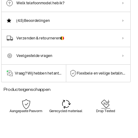
Welk telefoonmodel heb ik?
(4.5)
Beoordelingen
Verzenden & retourneren
Veelgestelde vragen
Vraag? Wij hebben het antwoord!
Flexibele en veilige betalingen
Producteigenschappen
Aangepaste Pasvorm
Gerecycled materiaal
Drop Tested