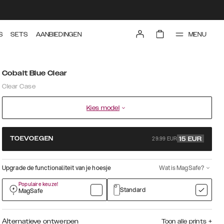
MENU
S
SETS
AANBIEDINGEN
Cobalt Blue Clear
Clear Case
Kies model
29.99 EUR
TOEVOEGEN
15
EUR
Upgrade de functionaliteit van je hoesje
Wat is MagSafe?
Populaire keuze!
Standard
MagSafe
Alternatieve ontwerpen
Toon alle prints
+