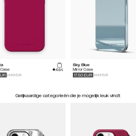
ta
Sky Blue
4.5
e Case
Mirror Case
/5
24.99 EUR
34.99 EUR
EUR
17.50
EUR
Gelijkaardige categorieën die je mogelijk leuk vindt