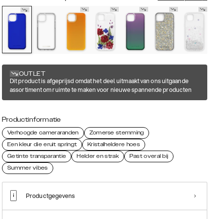
OUTLET
Dit product is afgeprijsd omdat het deel uitmaakt van ons uitgaande
assortiment om ruimte te maken voor nieuwe spannende producten
Productinformatie
Verhoogde cameraranden
Zomerse stemming
Een kleur die eruit springt
Kristalheldere hoes
Getinte transparantie
Helder en strak
Past overal bij
Summer vibes
Productgegevens