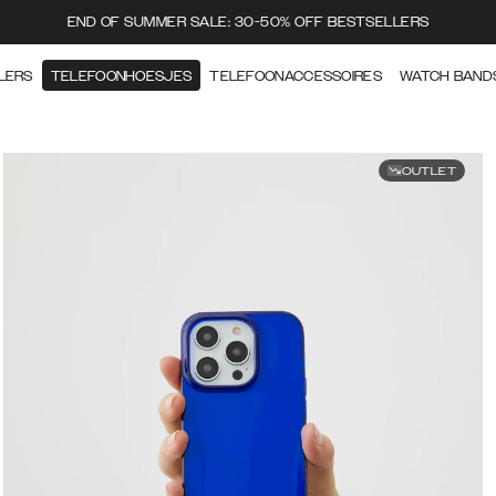
END OF SUMMER SALE: 30-50% OFF BESTSELLERS
LERS
TELEFOONHOESJES
TELEFOONACCESSOIRES
WATCH BAND
OUTLET