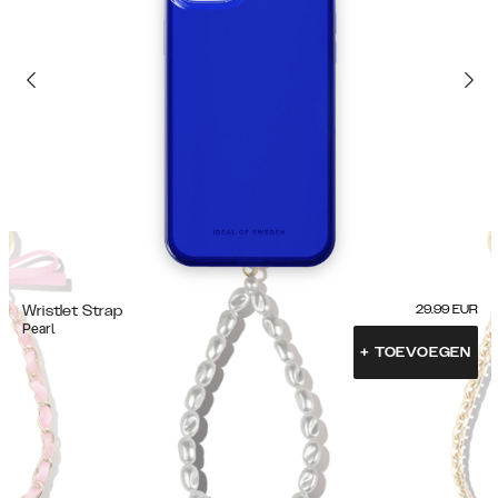
Wristlet Strap
29.99
EUR
Pearl
+
TOEVOEGEN