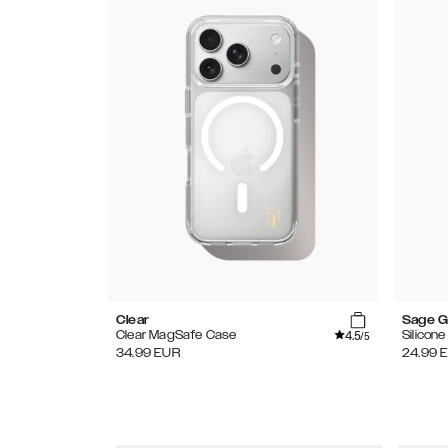
Clear
Sage G
4.5
Clear MagSafe Case
Silicon
/5
34.99
EUR
24.99