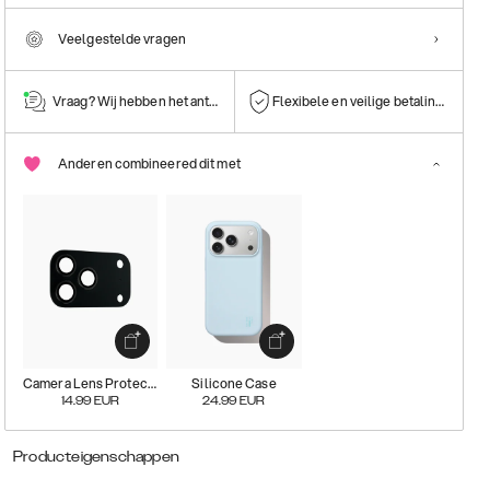
Veelgestelde vragen
Vraag? Wij hebben het antwoord!
Flexibele en veilige betalingen
Anderen combineered dit met
Camera Lens Protector
Silicone Case
14.99
EUR
24.99
EUR
Producteigenschappen