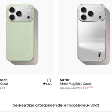
reen
Mirror
4.5
e Case
Mirror MagSafe Case
/5
-
50
%
EUR
39.99
EUR
20
EUR
Gelijkaardige categorieën die je mogelijk leuk vindt