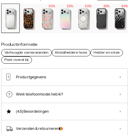
30%
50%
50%
30%
60%
Productinformatie
Verhoogde cameraranden
Kristalheldere hoes
Helder en strak
Past overal bij
Productgegevens
Welk telefoonmodel heb ik?
(4.5)
Beoordelingen
Verzenden & retourneren