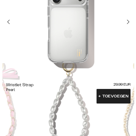
Wristlet Strap
29.99
EUR
Pearl
+
TOEVOEGEN