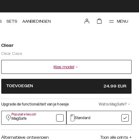
MENU
S
SETS
AANBIEDINGEN
Clear
Clear Case
Kies model
TOEVOEGEN
24.99
EUR
Upgrade de functionaliteit van je hoesje
Wat is MagSafe?
Populaire keuze!
Standard
MagSafe
Alternatieve ontwerpen
Toon alle prints
+