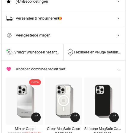
(4.4)
Beoordelingen
Verzenden & retourneren
Veelgestelde vragen
Vraag? Wij hebben het antwoord!
Flexibele en veilige betalingen
Anderen combineered dit met
50%
Mirror Case
Clear MagSafe Case
Silicone MagSafe Case