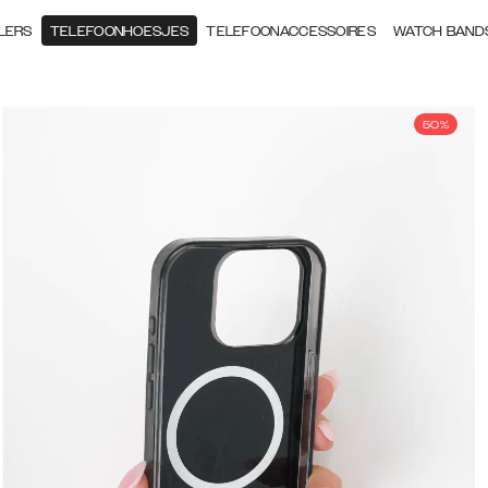
LERS
TELEFOONHOESJES
TELEFOONACCESSOIRES
WATCH BAND
50%