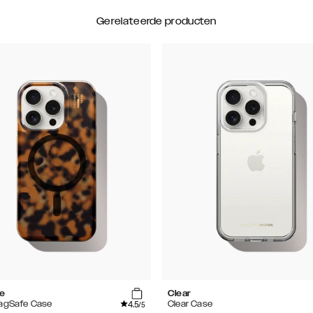
Gerelateerde producten
se
Clear
4.5
MagSafe Case
Clear Case
/5