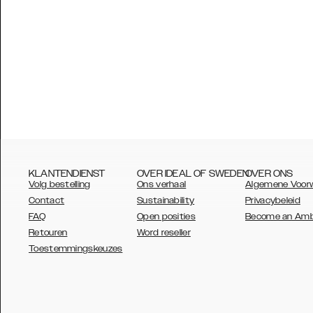
KLANTENDIENST
OVER IDEAL OF SWEDEN
OVER ONS
Volg bestelling
Ons verhaal
Algemene Voor
Contact
Sustainability
Privacybeleid
FAQ
Open posities
Become an Am
Retouren
Word reseller
AUSTRALIA
Toestemmingskeuzes
AUSTRIA
BELGIUM