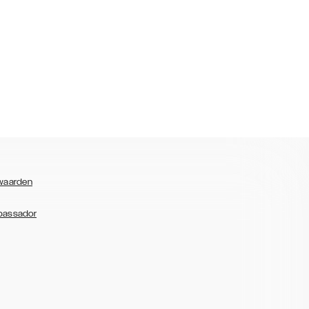
waarden
bassador