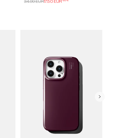
-
50
%
34.99
EUR
17.50
EUR
49.99
EUR
20