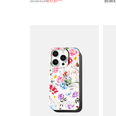
-
60
%
39.99
EUR
16
EUR
39.99