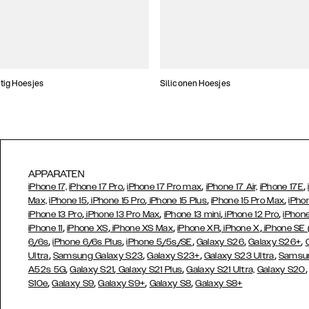
tig Hoesjes
Siliconen Hoesjes
APPARATEN
,
,
,
iPhone 17,
iPhone 17 Pro
iPhone 17 Pro max
iPhone 17 Air,
iPhone 17E
,
,
,
,
Max,
iPhone 15
iPhone 15 Pro
iPhone 15 Plus
iPhone 15 Pro Max
iPho
,
,
,
,
iPhone 13 Pro
iPhone 13 Pro Max
iPhone 13 mini
iPhone 12 Pro
iPhone
,
,
,
,
,
iPhone 11
iPhone XS
iPhone XS Max
iPhone XR
iPhone X
iPhone SE
,
,
,
,
,
6/6s
iPhone 6/6s Plus
iPhone 5/5s/SE
Galaxy S26
Galaxy S26+
,
,
,
,
Ultra
Samsung Galaxy S23
Galaxy S23+
Galaxy S23 Ultra
Samsun
,
,
,
A52s 5G
Galaxy S21
Galaxy S21 Plus
Galaxy S21 Ultra,
Galaxy S20
,
,
,
,
S10e
Galaxy S9
Galaxy S9+
Galaxy S8
Galaxy S8+