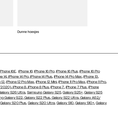
Dunne hoesjes
Portefeuille Hoes
iPhone 16E,
iPhone 16,
iPhone 16 Pro,
iPhone 16 Plus,
iPhone 16 Pro
,
,
,
,
ne 14
iPhone 14 Pro,
iPhone 14 Plus
iPhone 14 Pro Max
iPhone 13
,
,
,
,
,
 12
iPhone 12 Pro Max
iPhone 12 Mini
iPhone 11 Pro Max
iPhone 11 Pro
,
,
,
,
,
 (2020)
iPhone 8
iPhone 8 Plus
iPhone 7
iPhone 7 Plus
iPhone
,
Galaxy S26 Ultra
Samsung Galaxy S25,
Galaxy S25+,
Galaxy S25
,
,
,
g Galaxy S22
Galaxy S22 Plus
Galaxy S22 Ultra
Galaxy A52/
,
,
,
,
,
Galaxy S20 Plus
Galaxy S20 Ultra
Galaxy S10
Galaxy S10+
Galaxy