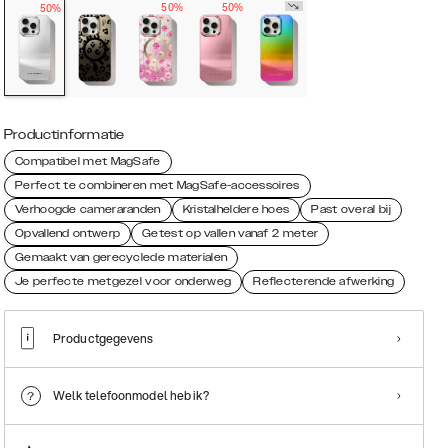
50%
50%
50%
Productinformatie
Compatibel met MagSafe
Perfect te combineren met MagSafe-accessoires
Verhoogde cameraranden
Kristalheldere hoes
Past overal bij
Opvallend ontwerp
Getest op vallen vanaf 2 meter
Gemaakt van gerecyclede materialen
Je perfecte metgezel voor onderweg
Reflecterende afwerking
Productgegevens
Welk telefoonmodel heb ik?