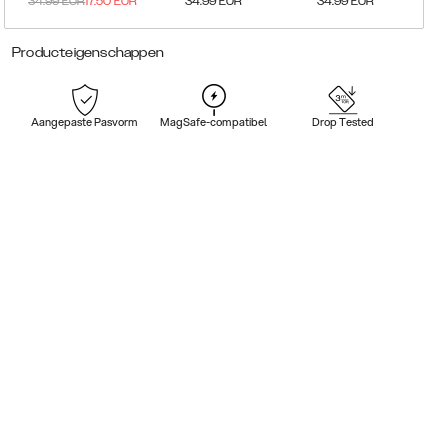
34.99
EUR
17.50
EUR
34.99
EUR
34.99
EUR
Producteigenschappen
Aangepaste Pasvorm
MagSafe-compatibel
Drop Tested