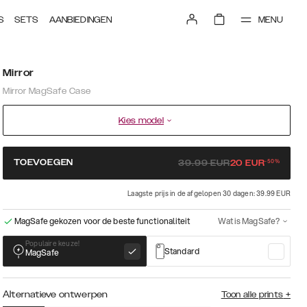
MENU
S
SETS
AANBIEDINGEN
Mirror
Mirror MagSafe Case
Kies model
-
50
%
TOEVOEGEN
39.99
EUR
20
EUR
Laagste prijs in de afgelopen 30 dagen: 39.99 EUR
MagSafe gekozen voor de beste functionaliteit
Wat is MagSafe?
Populaire keuze!
Standard
MagSafe
Alternatieve ontwerpen
Toon alle prints
+