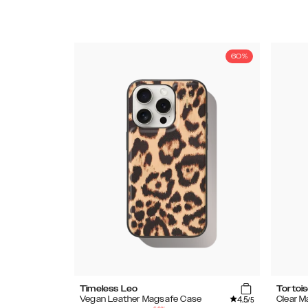
60%
Timeless Leo
Tortoi
4.5
Vegan Leather Magsafe Case
Clear 
/5