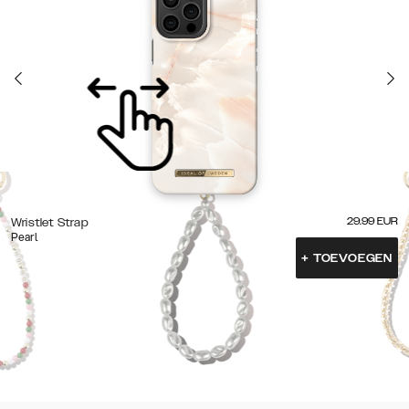
29.99
EUR
Wristlet Strap
Pearl
+
TOEVOEGEN