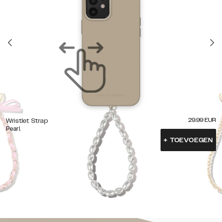
29.99
EUR
Wristlet Strap
Pearl
+
TOEVOEGEN