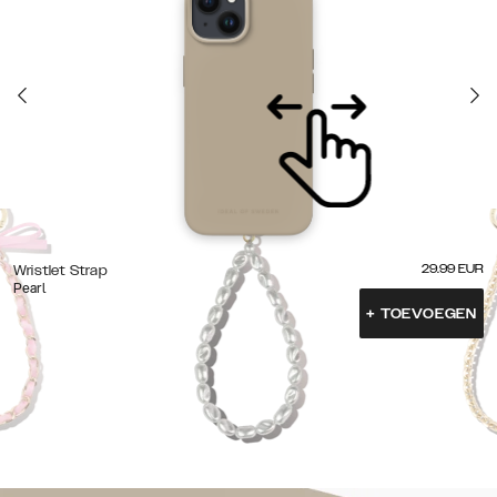
29.99
EUR
Wristlet Strap
Pearl
+
TOEVOEGEN