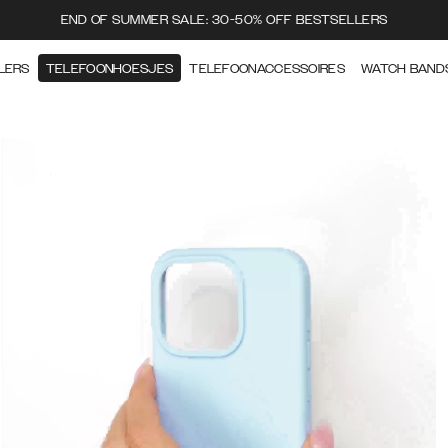
END OF SUMMER SALE: 30-50% OFF BESTSELLERS
LERS
TELEFOONHOESJES
TELEFOONACCESSOIRES
WATCH BAND