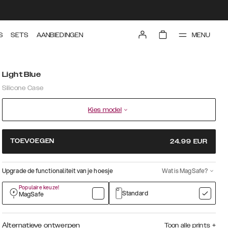
MENU
S
SETS
AANBIEDINGEN
Light Blue
Silicone Case
Kies model
TOEVOEGEN
24.99
EUR
Upgrade de functionaliteit van je hoesje
Wat is MagSafe?
Populaire keuze!
Standard
MagSafe
Alternatieve ontwerpen
Toon alle prints
+