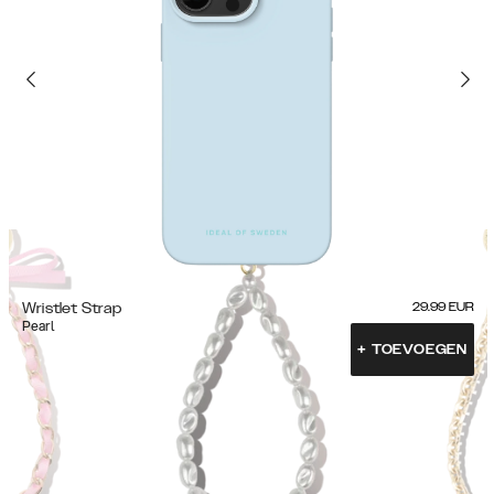
Wristlet Strap
29.99
EUR
Pearl
+
TOEVOEGEN