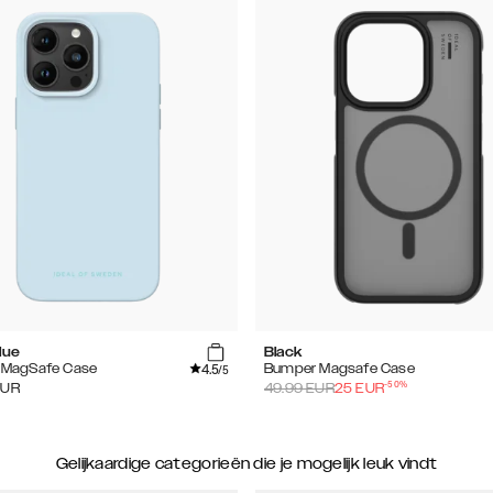
lue
Black
4.5
e MagSafe Case
Bumper Magsafe Case
/5
-
50
%
EUR
49.99
EUR
25
EUR
Gelijkaardige categorieën die je mogelijk leuk vindt