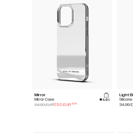
Mirror
Light B
4.4
Mirror Case
Silicon
/5
-
50
%
34.99
EUR
17.50
EUR
34.99