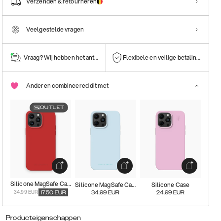
Verzenden & retourneren
Veelgestelde vragen
Vraag? Wij hebben het antwoord!
Flexibele en veilige betalingen
Anderen combineered dit met
OUTLET
Silicone MagSafe Case
Silicone MagSafe Case
Silicone Case
34.99 EUR
17.50
EUR
34.99
EUR
24.99
EUR
Producteigenschappen