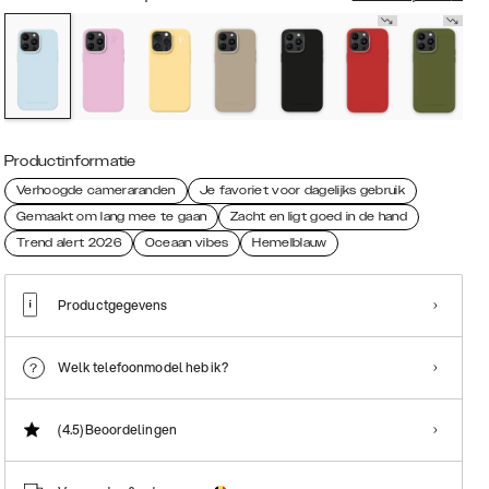
Productinformatie
Verhoogde cameraranden
Je favoriet voor dagelijks gebruik
Gemaakt om lang mee te gaan
Zacht en ligt goed in de hand
Trend alert 2026
Oceaan vibes
Hemelblauw
Productgegevens
Welk telefoonmodel heb ik?
(4.5)
Beoordelingen