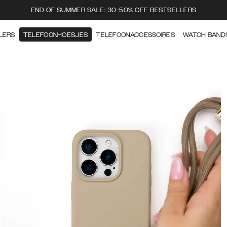
END OF SUMMER SALE: 30-50% OFF BESTSELLERS
LERS
TELEFOONHOESJES
TELEFOONACCESSOIRES
WATCH BAND