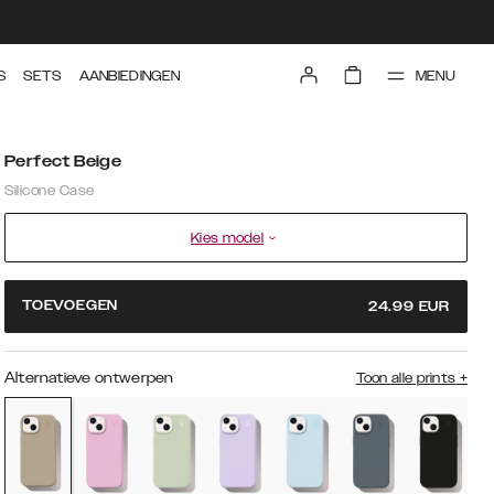
MENU
S
SETS
AANBIEDINGEN
Perfect Beige
Silicone Case
Kies model
TOEVOEGEN
24.99
EUR
Alternatieve ontwerpen
Toon alle prints
+