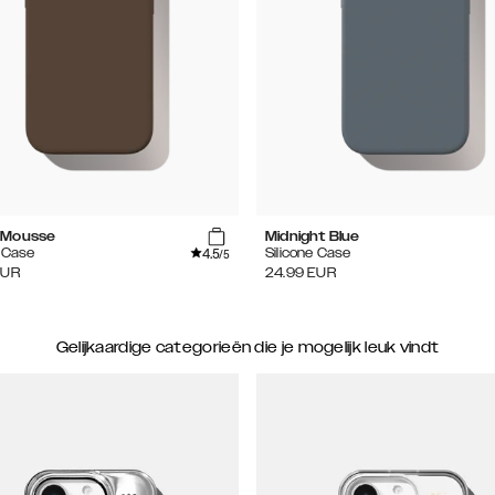
 Mousse
Midnight Blue
4.5
e Case
Silicone Case
/5
EUR
24.99
EUR
Gelijkaardige categorieën die je mogelijk leuk vindt