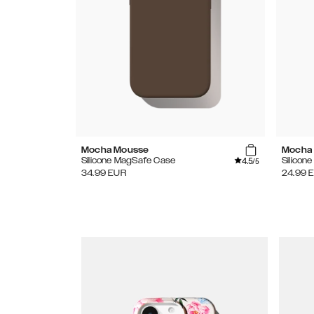
Mocha Mousse
Mocha
4.5
Silicone MagSafe Case
Silicon
/5
34.99
EUR
24.99