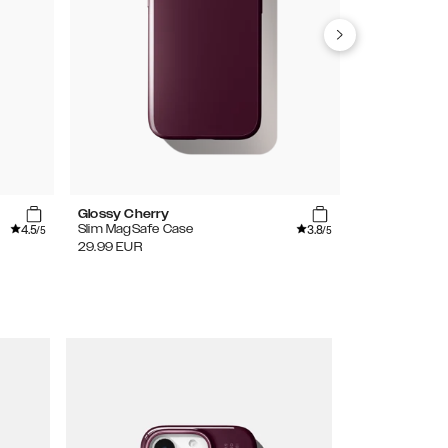
Glossy Cherry
Standard Gla
4.5
3.8
Slim MagSafe Case
Screen Protec
/5
/5
29.99
EUR
19.99
EUR