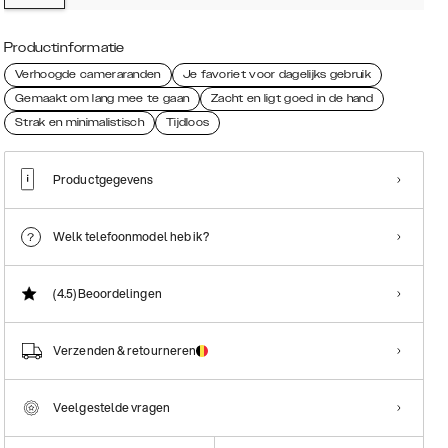
Productinformatie
Verhoogde cameraranden
Je favoriet voor dagelijks gebruik
Gemaakt om lang mee te gaan
Zacht en ligt goed in de hand
Strak en minimalistisch
Tijdloos
Productgegevens
Welk telefoonmodel heb ik?
(4.5)
Beoordelingen
Verzenden & retourneren
Veelgestelde vragen