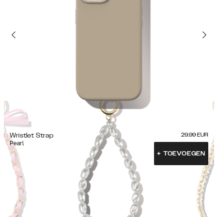
Wristlet Strap
29.99
EUR
Pearl
+
TOEVOEGEN