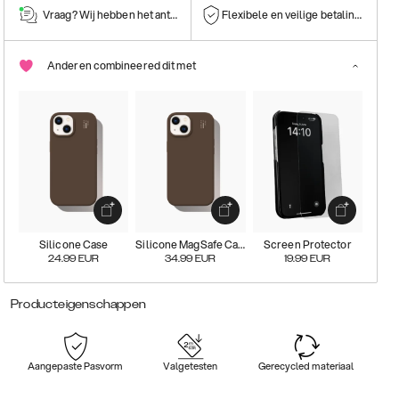
Vraag? Wij hebben het antwoord!
Flexibele en veilige betalingen
Anderen combineered dit met
Silicone Case
Silicone MagSafe Case
Screen Protector
24.99
EUR
34.99
EUR
19.99
EUR
Producteigenschappen
Aangepaste Pasvorm
Valgetesten
Gerecycled materiaal