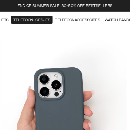
END OF SUMMER SALE: 30-50% OFF BESTSELLERS
LERS
TELEFOONHOESJES
TELEFOONACCESSOIRES
WATCH BAND