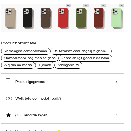
Productinformatie
Verhoogde cameraranden
Je favoriet voor dagelijks gebruik
Gemaakt om lang mee te gaan
Zacht en ligt goed in de hand
Altijd in de mode
Tijdloos
Koningsblauw
Productgegevens
Welk telefoonmodel heb ik?
(4.5)
Beoordelingen