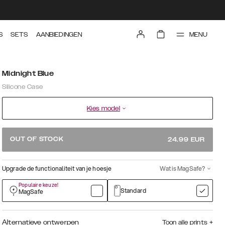
MENU
S
SETS
AANBIEDINGEN
Midnight Blue
Silicone Case
Kies model
OUT OF STOCK
24.99
EUR
Upgrade de functionaliteit van je hoesje
Wat is MagSafe?
Populaire keuze!
Standard
MagSafe
Alternatieve ontwerpen
Toon alle prints
+