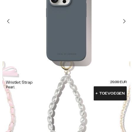
Wristlet Strap
29.99
EUR
Pearl
+
TOEVOEGEN