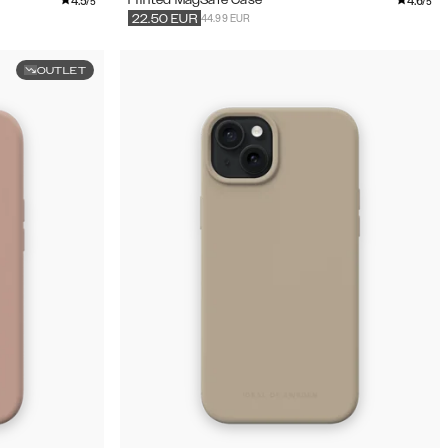
4.5
4.6
Printed MagSafe Case
/5
/5
44.99 EUR
22.50
EUR
OUTLET