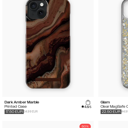
Dark Amber Marble
Glam
4.6
Printed Case
Clear MagSafe 
/5
34.99 EUR
44.9
17.50
EUR
22.50
EUR
50%