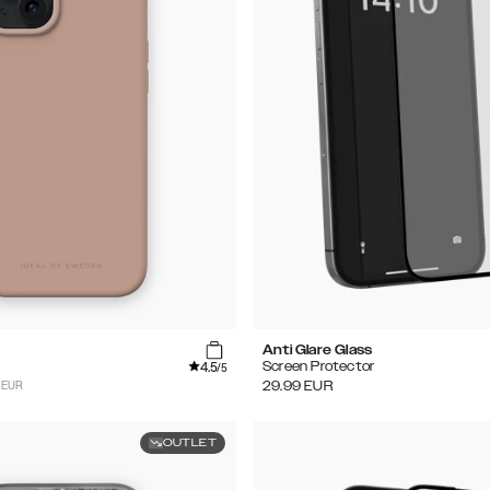
Anti Glare Glass
4.5
Screen Protector
/5
 EUR
29.99
EUR
OUTLET