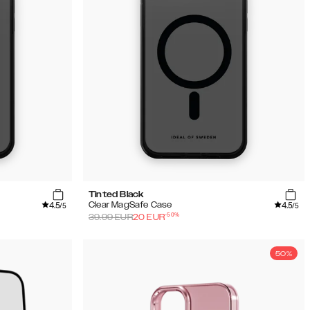
Tinted Black
4.5
4.5
Clear MagSafe Case
/5
/5
-
50
%
39.99
EUR
20
EUR
50%