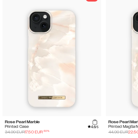
Rose Pearl Marble
Rose Pearl Mar
4.6
Printed Case
Printed MagSaf
/5
-
50
%
34.99
EUR
17.50
EUR
44.99
EUR
22.5