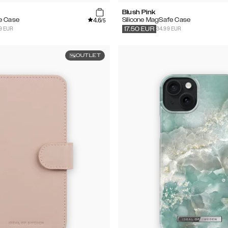
Blush Pink
4.6
e Case
Silicone MagSafe Case
/5
9 EUR
34.99 EUR
17.50
EUR
OUTLET