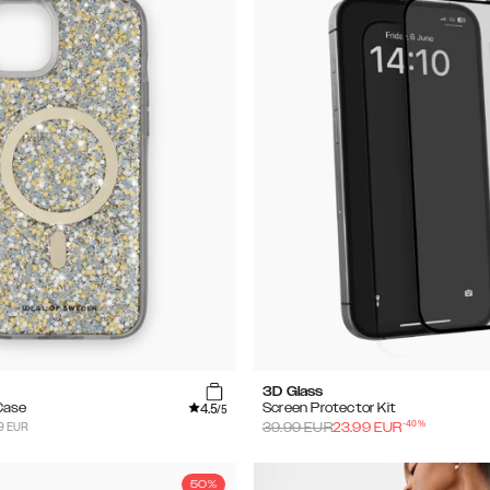
3D Glass
4.5
Case
Screen Protector Kit
/5
-
40
%
9 EUR
39.99
EUR
23.99
EUR
50%