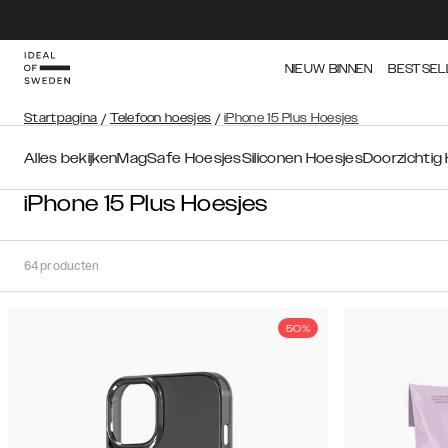
NIEUW BINNEN
BESTSEL
Startpagina
/
Telefoon hoesjes
/
iPhone 15 Plus Hoesjes
Alles bekijken
MagSafe Hoesjes
Siliconen Hoesjes
Doorzichtig
iPhone 15 Plus Hoesjes
64
producten
50%
Soort
Sorteer op:
Aanbevolen