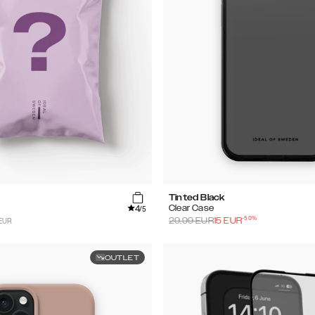
Tinted Black
4
Clear Case
/5
-
50
%
EUR
29.99
EUR
15
EUR
OUTLET