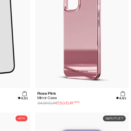
Rose Pink
4.3
4.4
Mirror Case
/5
/5
-
50
%
34.99
EUR
17.50
EUR
40%
OUTLET