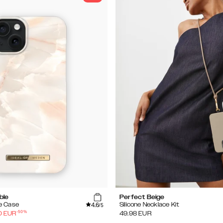
ble
Perfect Beige
4.6
e Case
Silicone Necklace Kit
/5
-
50
%
0
EUR
49.98
EUR