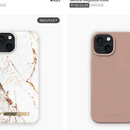
4.5
Silicone MagSafe Case
/5
 EUR
34.99 EUR
17.50
EUR
OUTLET