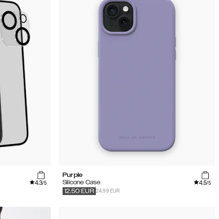
Purple
4.3
4.5
Silicone Case
/5
/5
24.99 EUR
12.50
EUR