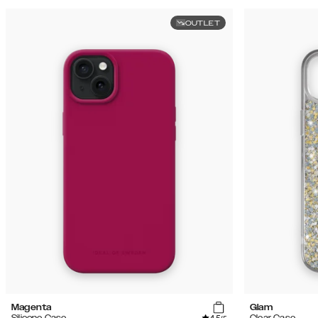
OUTLET
Magenta
Glam