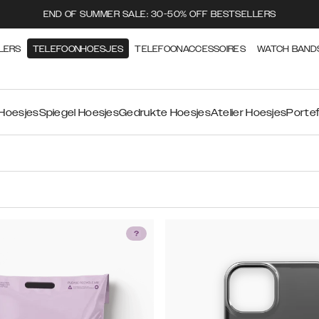
END OF SUMMER SALE: 30-50% OFF BESTSELLERS
LERS
TELEFOONHOESJES
TELEFOONACCESSOIRES
WATCH BAND
 Hoesjes
Spiegel Hoesjes
Gedrukte Hoesjes
Atelier Hoesjes
Portef