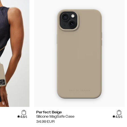
Perfect Beige
4.6
4.5
Silicone MagSafe Case
/5
/5
34.99
EUR