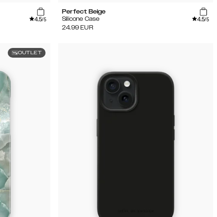
Perfect Beige
4.5
4.5
Silicone Case
/5
/5
24.99
EUR
OUTLET