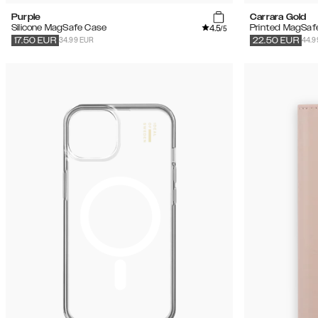
Purple
Carrara Gold
4.5
Silicone MagSafe Case
Printed MagSaf
/5
34.99 EUR
44.9
17.50
EUR
22.50
EUR