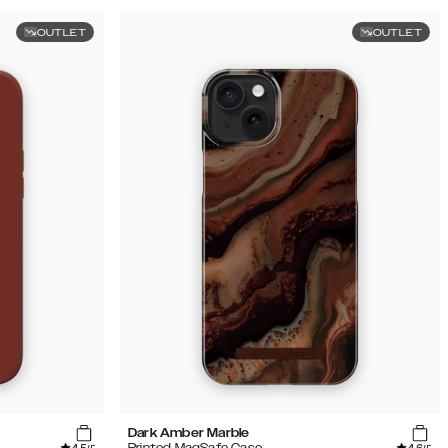
OUTLET
OUTLET
Dark Amber Marble