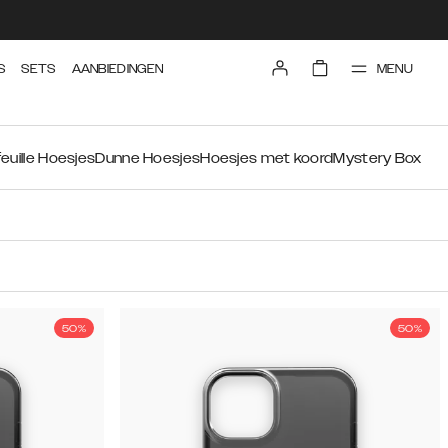
MENU
S
SETS
AANBIEDINGEN
euille Hoesjes
Dunne Hoesjes
Hoesjes met koord
Mystery Box
50%
50%