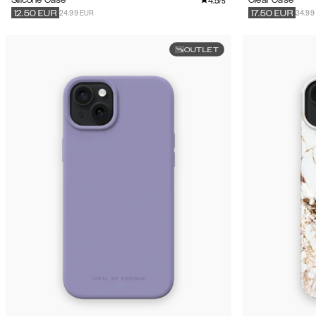
4.5
Silicone Case
Clear Case
/5
24.99 EUR
34.99
12.50
EUR
17.50
EUR
OUTLET